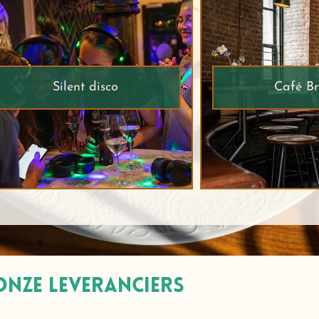
Silent disco
Café Br
onze leveranciers