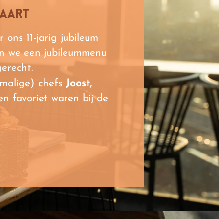
kaart
ons 11-jarig jubileum
n we een jubileummenu
 gerecht.
rmalige) chefs
Joost,
en favoriet waren bij de