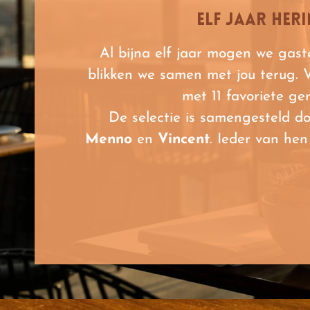
Elf jaar her
Al bijna elf jaar mogen we gast
blikken we samen met jou terug.
met 11 favoriete ge
De selectie is samengesteld d
Menno
en
Vincent
. Ieder van hen