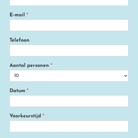
E-mail
*
Telefoon
Aantal personen
*
E
Datum
*
x
t
r
a
Voorkeurstijd
*
'
s
*
b